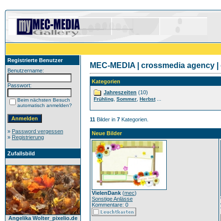
Registrierte Benutzer
MEC-MEDIA | crossmedia agency | 
Benutzername:
Kategorien
Passwort:
Jahreszeiten
(10)
,
,
...
Frühling
Sommer
Herbst
Beim nächsten Besuch
automatisch anmelden?
11
Bilder in
7
Kategorien.
»
Password vergessen
Neue Bilder
»
Registrierung
Zufallsbild
VielenDank
(
mec
)
Sonstige Anlässe
Kommentare: 0
Angelika Wolter_pixelio.de