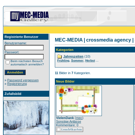
Registrierte Benutzer
MEC-MEDIA | crossmedia agency | 
Benutzername:
Kategorien
Passwort:
Jahreszeiten
(10)
,
,
...
Frühling
Sommer
Herbst
Beim nächsten Besuch
automatisch anmelden?
11
Bilder in
7
Kategorien.
»
Password vergessen
Neue Bilder
»
Registrierung
Zufallsbild
VielenDank
(
mec
)
Sonstige Anlässe
Kommentare: 0