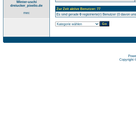
Winter-uschi
dreiucker_pixelio.de
Zur Zeit aktive Benutzer: 77
mec
Es sind gerade
0
registrierte(r) Benutzer (0 davon un
Powe
Copyright