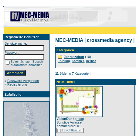
Registrierte Benutzer
MEC-MEDIA | crossmedia agency | 
Benutzername:
Kategorien
Passwort:
Jahreszeiten
(10)
,
,
...
Frühling
Sommer
Herbst
Beim nächsten Besuch
automatisch anmelden?
11
Bilder in
7
Kategorien.
»
Password vergessen
Neue Bilder
»
Registrierung
Zufallsbild
VielenDank
(
mec
)
Sonstige Anlässe
Kommentare: 0