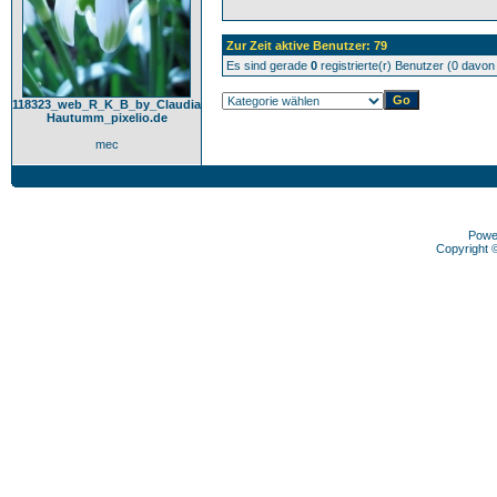
Zur Zeit aktive Benutzer: 79
Es sind gerade
0
registrierte(r) Benutzer (0 davo
118323_web_R_K_B_by_Claudia
Hautumm_pixelio.de
mec
Powe
Copyright