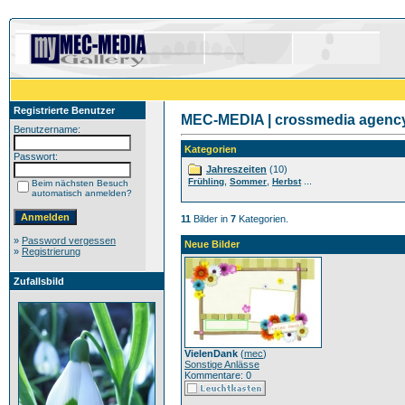
Registrierte Benutzer
MEC-MEDIA | crossmedia agency 
Benutzername:
Kategorien
Passwort:
Jahreszeiten
(10)
,
,
...
Frühling
Sommer
Herbst
Beim nächsten Besuch
automatisch anmelden?
11
Bilder in
7
Kategorien.
»
Password vergessen
Neue Bilder
»
Registrierung
Zufallsbild
VielenDank
(
mec
)
Sonstige Anlässe
Kommentare: 0