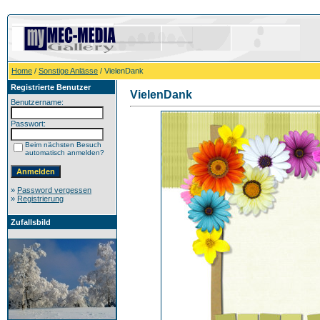
Home
/
Sonstige Anlässe
/ VielenDank
Registrierte Benutzer
VielenDank
Benutzername:
Passwort:
Beim nächsten Besuch
automatisch anmelden?
»
Password vergessen
»
Registrierung
Zufallsbild