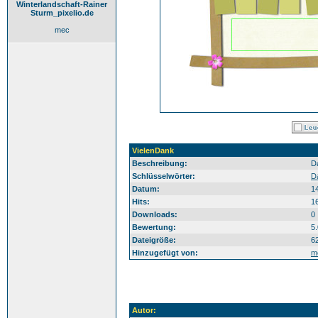
Winterlandschaft-Rainer
Sturm_pixelio.de
mec
VielenDank
Beschreibung:
D
Schlüsselwörter:
D
Datum:
1
Hits:
1
Downloads:
0
Bewertung:
5
Dateigröße:
6
Hinzugefügt von:
m
Autor: