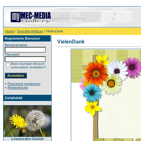
Home
/
Sonstige Anlässe
/ VielenDank
Registrierte Benutzer
VielenDank
Benutzername:
Passwort:
Beim nächsten Besuch
automatisch anmelden?
»
Password vergessen
»
Registrierung
Zufallsbild
Löwenzahn-Günter