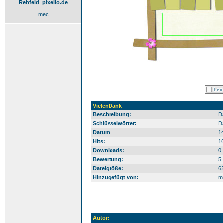
Rehfeld_pixelio.de
mec
VielenDank
Beschreibung:
D
Schlüsselwörter:
D
Datum:
1
Hits:
1
Downloads:
0
Bewertung:
5
Dateigröße:
6
Hinzugefügt von:
m
Autor: