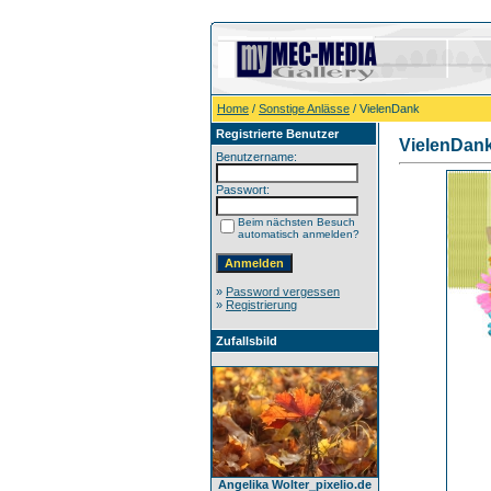
Home
/
Sonstige Anlässe
/ VielenDank
Registrierte Benutzer
VielenDan
Benutzername:
Passwort:
Beim nächsten Besuch
automatisch anmelden?
»
Password vergessen
»
Registrierung
Zufallsbild
Angelika Wolter_pixelio.de