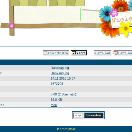
Danksagung
r:
Danksagung
14.11.2016 15:37
1672708
0
5.00 (2 Stimme(n))
62.0 KB
on:
mec
Kommentar: