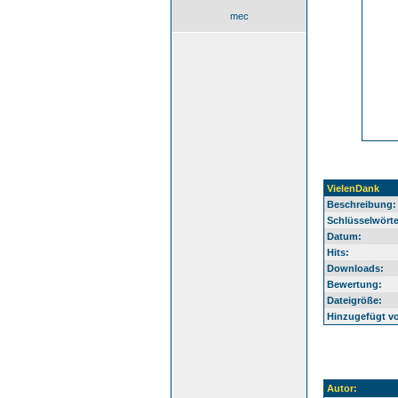
mec
VielenDank
Beschreibung:
Schlüsselwörte
Datum:
Hits:
Downloads:
Bewertung:
Dateigröße:
Hinzugefügt v
Autor: