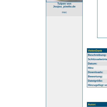
Tulpen von
Joujou_pixelio.de
mec
VielenDank
Beschreibung:
Schlüsselwörte
Datum:
Hits:
Downloads:
Bewertung:
Dateigröße:
Hinzugefügt v
Autor: