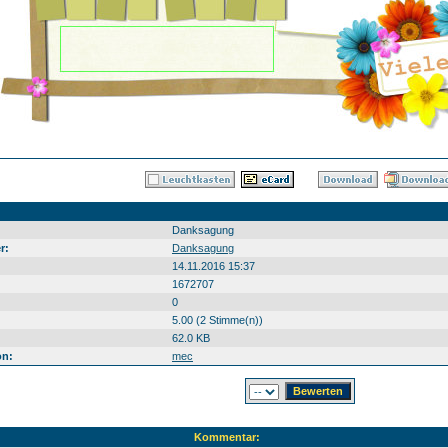
Danksagung
r:
Danksagung
14.11.2016 15:37
1672707
0
5.00 (2 Stimme(n))
62.0 KB
on:
mec
Kommentar: