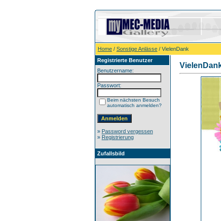
Home
/
Sonstige Anlässe
/ VielenDank
Registrierte Benutzer
VielenDan
Benutzername:
Passwort:
Beim nächsten Besuch
automatisch anmelden?
»
Password vergessen
»
Registrierung
Zufallsbild