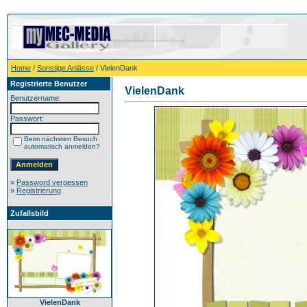
Home
/
Sonstige Anlässe
/ VielenDank
Registrierte Benutzer
VielenDank
Benutzername:
Passwort:
Beim nächsten Besuch
automatisch anmelden?
»
Password vergessen
»
Registrierung
Zufallsbild
VielenDank