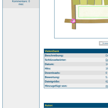
Kommentare: 0
mec
VielenDank
Beschreibung:
D
Schlüsselwörter:
D
Datum:
1
Hits:
1
Downloads:
0
Bewertung:
5
Dateigröße:
6
Hinzugefügt von:
m
Autor: