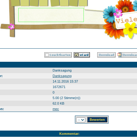
Danksagung
r:
Danksagung
14.11.2016 15:37
1672671
0
5.00 (2 Stimme(n))
62.0 KB
on:
mec
Kommentar: