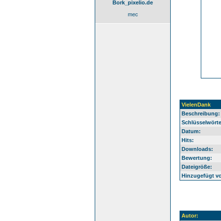
Bork_pixelio.de
mec
VielenDank
Beschreibung:
Schlüsselwörte
Datum:
Hits:
Downloads:
Bewertung:
Dateigröße:
Hinzugefügt v
Autor: