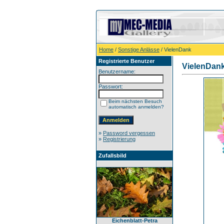
Home
/
Sonstige Anlässe
/ VielenDank
Registrierte Benutzer
VielenDan
Benutzername:
Passwort:
Beim nächsten Besuch
automatisch anmelden?
»
Password vergessen
»
Registrierung
Zufallsbild
Eichenblatt-Petra