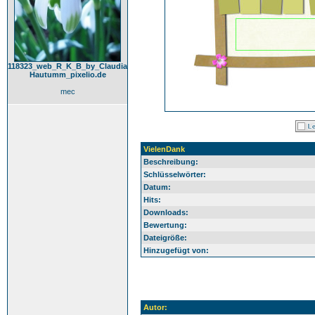
118323_web_R_K_B_by_Claudia
Hautumm_pixelio.de
mec
VielenDank
Beschreibung:
Schlüsselwörter:
Datum:
Hits:
Downloads:
Bewertung:
Dateigröße:
Hinzugefügt von:
Autor: