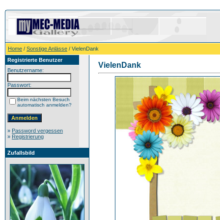
Home
/
Sonstige Anlässe
/ VielenDank
Registrierte Benutzer
VielenDank
Benutzername:
Passwort:
Beim nächsten Besuch
automatisch anmelden?
»
Password vergessen
»
Registrierung
Zufallsbild