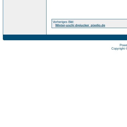
Vorheriges Bild:
Winter-uschi dreiucker_pixelio.de
Powe
Copyright