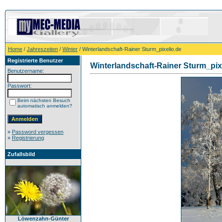
Home
/
Jahreszeiten
/
Winter
/ Winterlandschaft-Rainer Sturm_pixelio.de
Registrierte Benutzer
Winterlandschaft-Rainer Sturm_pix
Benutzername:
Passwort:
Beim nächsten Besuch
automatisch anmelden?
»
Password vergessen
»
Registrierung
Zufallsbild
Löwenzahn-Günter