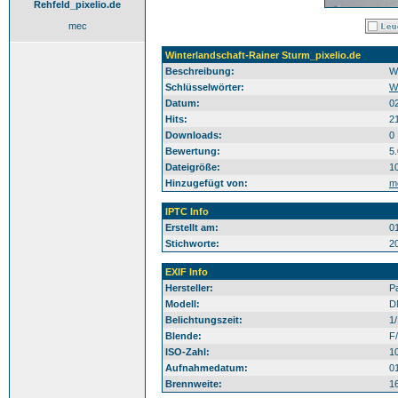
Rehfeld_pixelio.de
mec
Winterlandschaft-Rainer Sturm_pixelio.de
Beschreibung:
W
Schlüsselwörter:
W
Datum:
0
Hits:
2
Downloads:
0
Bewertung:
5
Dateigröße:
1
Hinzugefügt von:
m
IPTC Info
Erstellt am:
0
Stichworte:
2
EXIF Info
Hersteller:
P
Modell:
D
Belichtungszeit:
1
Blende:
F/
ISO-Zahl:
1
Aufnahmedatum:
0
Brennweite:
1