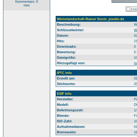
Kommentare: 0
mec
Winterlandschaft-Rainer Sturm_pixelio.de
Beschreibung:
W
Schlüsselwörter:
W
Datum:
0
Hits:
2
Downloads:
0
Bewertung:
5
Dateigröße:
1
Hinzugefügt von:
m
IPTC Info
Erstellt am:
0
Stichworte:
2
EXIF Info
Hersteller:
P
Modell:
D
Belichtungszeit:
1
Blende:
F/
ISO-Zahl:
1
Aufnahmedatum:
0
Brennweite:
1