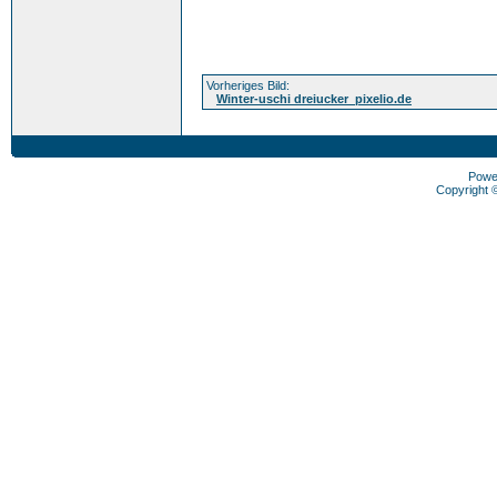
Vorheriges Bild:
Winter-uschi dreiucker_pixelio.de
Powe
Copyright