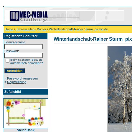
Home
/
Jahreszeiten
/
Winter
/ Winterlandschaft-Rainer Sturm_pixelio.de
Registrierte Benutzer
Winterlandschaft-Rainer Sturm_pix
Benutzername:
Passwort:
Beim nächsten Besuch
automatisch anmelden?
»
Password vergessen
»
Registrierung
Zufallsbild
VielenDank