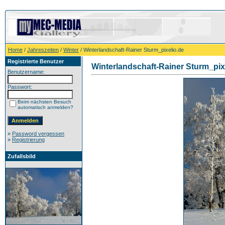
Home
/
Jahreszeiten
/
Winter
/ Winterlandschaft-Rainer Sturm_pixelio.de
Registrierte Benutzer
Winterlandschaft-Rainer Sturm_pix
Benutzername:
Passwort:
Beim nächsten Besuch
automatisch anmelden?
»
Password vergessen
»
Registrierung
Zufallsbild