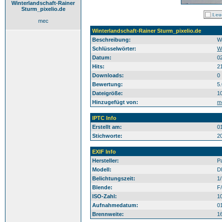
Winterlandschaft-Rainer
Sturm_pixelio.de
mec
Winterlandschaft-Rainer Sturm_pixelio.de
Beschreibung:
W
Schlüsselwörter:
W
Datum:
0
Hits:
2
Downloads:
0
Bewertung:
5
Dateigröße:
1
Hinzugefügt von:
m
IPTC Info
Erstellt am:
0
Stichworte:
2
EXIF Info
Hersteller:
P
Modell:
D
Belichtungszeit:
1
Blende:
F/
ISO-Zahl:
1
Aufnahmedatum:
0
Brennweite:
1