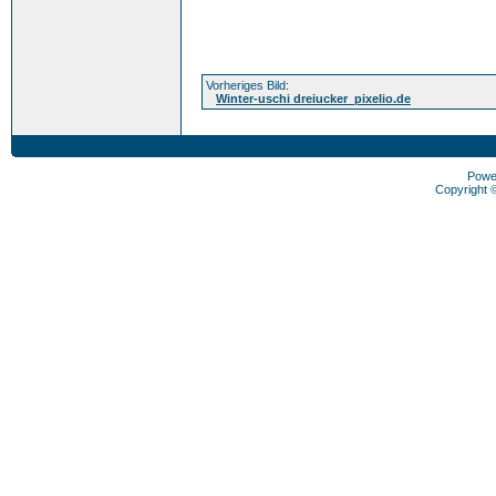
Vorheriges Bild:
Winter-uschi dreiucker_pixelio.de
Powe
Copyright