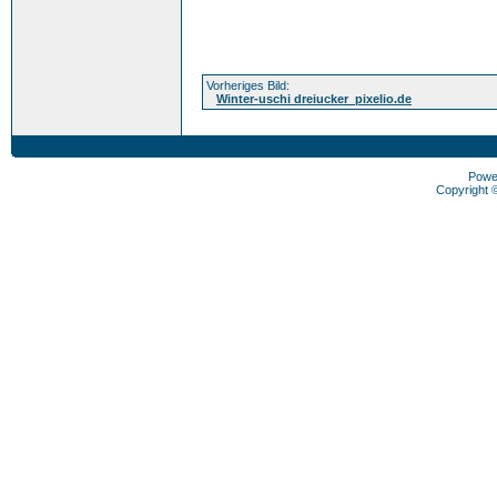
Vorheriges Bild:
Winter-uschi dreiucker_pixelio.de
Powe
Copyright