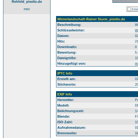
Rehfeld_pixelio.de
mec
Winterlandschaft-Rainer Sturm_pixelio.de
Beschreibung:
W
Schlüsselwörter:
W
Datum:
0
Hits:
2
Downloads:
0
Bewertung:
5
Dateigröße:
1
Hinzugefügt von:
m
IPTC Info
Erstellt am:
0
Stichworte:
2
EXIF Info
Hersteller:
P
Modell:
D
Belichtungszeit:
1
Blende:
F/
ISO-Zahl:
1
Aufnahmedatum:
0
Brennweite:
1