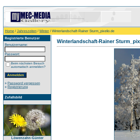
Home
/
Jahreszeiten
/
Winter
/ Winterlandschaft-Rainer Sturm_pixelio.de
Registrierte Benutzer
Winterlandschaft-Rainer Sturm_pix
Benutzername:
Passwort:
Beim nächsten Besuch
automatisch anmelden?
»
Password vergessen
»
Registrierung
Zufallsbild
Löwenzahn-Günter