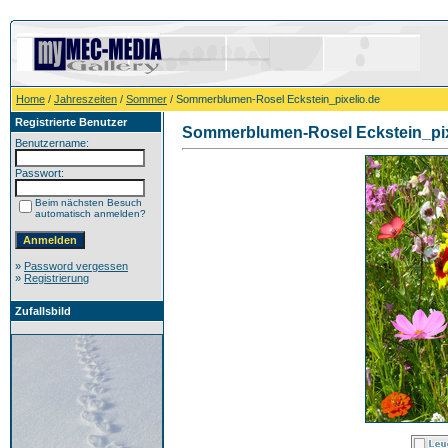
Home
/
Jahreszeiten
/
Sommer
/ Sommerblumen-Rosel Eckstein_pixelio.de
Registrierte Benutzer
Sommerblumen-Rosel Eckstein_pix
Benutzername:
Passwort:
Beim nächsten Besuch
automatisch anmelden?
»
Password vergessen
»
Registrierung
Zufallsbild