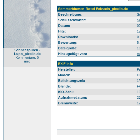
Sommerblumen-Rosel Eckstein_pixelio.de
Beschreibung:
S
Schlüsselwörter:
S
Datum:
0
Hits:
1
Downloads:
0
Bewertung:
5
Dateigröße:
1
Schneespuren -
Lupo_pixelio.de
Hinzugefügt von:
m
Kommentare: 0
mec
EXIF Info
Hersteller:
P
Modell:
D
Belichtungszeit:
1
Blende:
F
ISO-Zahl:
1
Aufnahmedatum:
2
Brennweite:
1