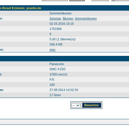
Rosel Eckstein_pixelio.de
Sommerblumen
r:
Sommer
,
Blumen
,
Sommerblumen
02.03.2016 10:15
1751966
0
5.00 (1 Stimme(n))
166.4 KB
on:
mec
Panasonic
DMC-FZ50
t:
1/320 sec(s)
F/5
100
m:
27.08.2014 14:02:34
17.5mm