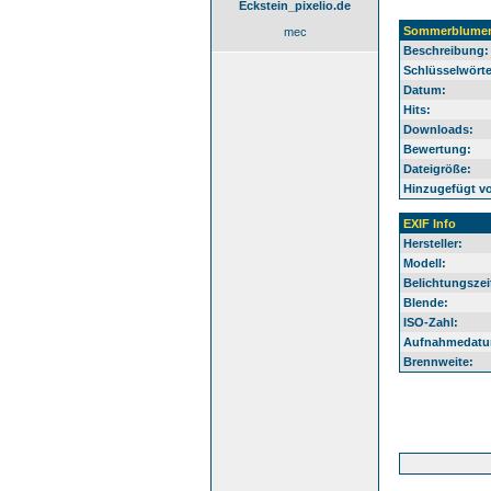
Eckstein_pixelio.de
Sommerblumen-
mec
Beschreibung:
Schlüsselwörte
Datum:
Hits:
Downloads:
Bewertung:
Dateigröße:
Hinzugefügt v
EXIF Info
Hersteller:
Modell:
Belichtungszei
Blende:
ISO-Zahl:
Aufnahmedatu
Brennweite: