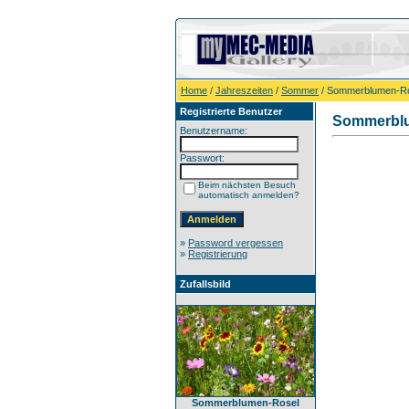
Home
/
Jahreszeiten
/
Sommer
/ Sommerblumen-Ros
Registrierte Benutzer
Sommerblu
Benutzername:
Passwort:
Beim nächsten Besuch
automatisch anmelden?
»
Password vergessen
»
Registrierung
Zufallsbild
Sommerblumen-Rosel