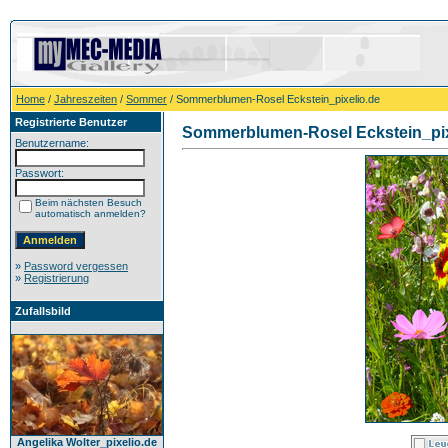
Home
/
Jahreszeiten
/
Sommer
/ Sommerblumen-Rosel Eckstein_pixelio.de
Registrierte Benutzer
Sommerblumen-Rosel Eckstein_pix
Benutzername:
Passwort:
Beim nächsten Besuch
automatisch anmelden?
»
Password vergessen
»
Registrierung
Zufallsbild
Angelika Wolter_pixelio.de