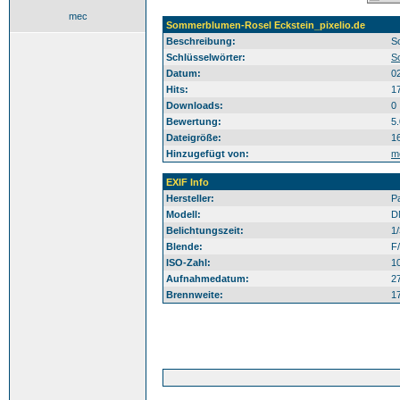
mec
Sommerblumen-Rosel Eckstein_pixelio.de
Beschreibung:
S
Schlüsselwörter:
S
Datum:
0
Hits:
1
Downloads:
0
Bewertung:
5
Dateigröße:
1
Hinzugefügt von:
m
EXIF Info
Hersteller:
P
Modell:
D
Belichtungszeit:
1
Blende:
F
ISO-Zahl:
1
Aufnahmedatum:
2
Brennweite:
1