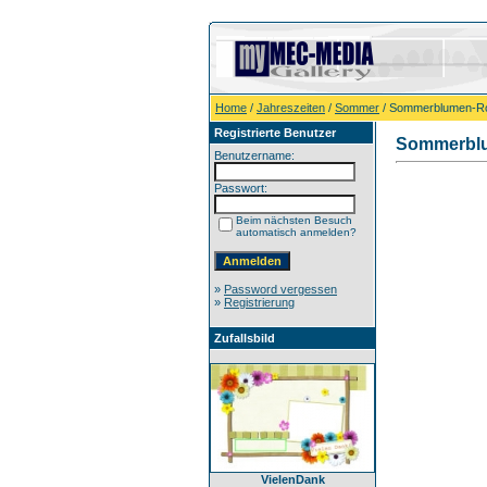
Home
/
Jahreszeiten
/
Sommer
/ Sommerblumen-Ros
Registrierte Benutzer
Sommerblu
Benutzername:
Passwort:
Beim nächsten Besuch
automatisch anmelden?
»
Password vergessen
»
Registrierung
Zufallsbild
VielenDank