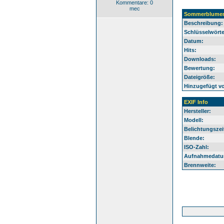
Kommentare: 0
mec
Sommerblumen-
Beschreibung:
Schlüsselwörte
Datum:
Hits:
Downloads:
Bewertung:
Dateigröße:
Hinzugefügt v
EXIF Info
Hersteller:
Modell:
Belichtungszei
Blende:
ISO-Zahl:
Aufnahmedatu
Brennweite: