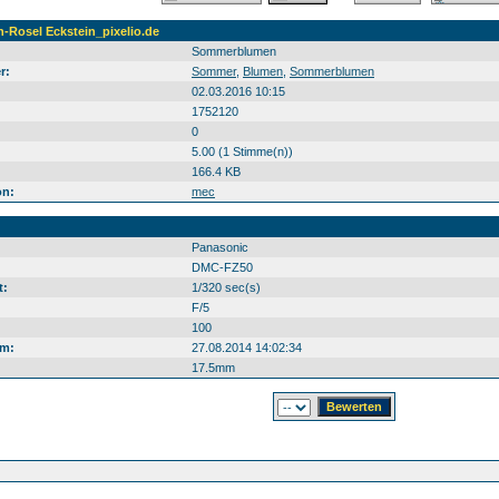
Rosel Eckstein_pixelio.de
Sommerblumen
r:
Sommer
,
Blumen
,
Sommerblumen
02.03.2016 10:15
1752120
0
5.00 (1 Stimme(n))
166.4 KB
on:
mec
Panasonic
DMC-FZ50
t:
1/320 sec(s)
F/5
100
m:
27.08.2014 14:02:34
17.5mm