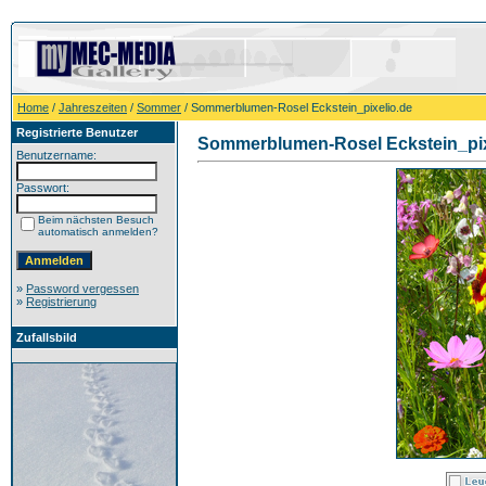
Home
/
Jahreszeiten
/
Sommer
/ Sommerblumen-Rosel Eckstein_pixelio.de
Registrierte Benutzer
Sommerblumen-Rosel Eckstein_pix
Benutzername:
Passwort:
Beim nächsten Besuch
automatisch anmelden?
»
Password vergessen
»
Registrierung
Zufallsbild