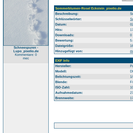
Sommerblumen-Rosel Eckstein_pixelio.de
Beschreibung:
S
Schlüsselwörter:
S
Datum:
0
Hits:
1
Downloads:
0
Bewertung:
5
Dateigröße:
1
Schneespuren -
Lupo_pixelio.de
Hinzugefügt von:
m
Kommentare: 0
mec
EXIF Info
Hersteller:
P
Modell:
D
Belichtungszeit:
1
Blende:
F
ISO-Zahl:
1
Aufnahmedatum:
2
Brennweite:
1