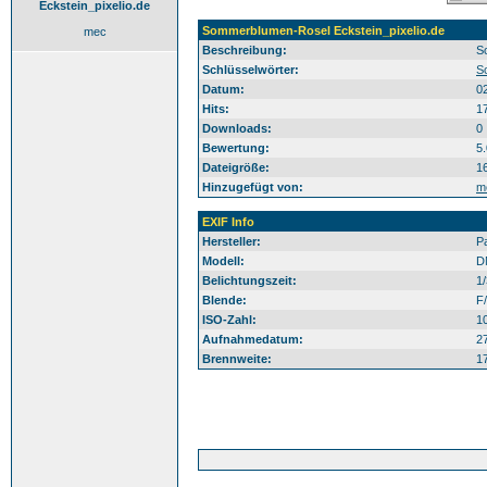
Eckstein_pixelio.de
Sommerblumen-Rosel Eckstein_pixelio.de
mec
Beschreibung:
S
Schlüsselwörter:
S
Datum:
0
Hits:
1
Downloads:
0
Bewertung:
5
Dateigröße:
1
Hinzugefügt von:
m
EXIF Info
Hersteller:
P
Modell:
D
Belichtungszeit:
1
Blende:
F
ISO-Zahl:
1
Aufnahmedatum:
2
Brennweite:
1