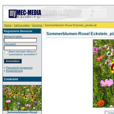
Home
/
Jahreszeiten
/
Sommer
/ Sommerblumen-Rosel Eckstein_pixelio.de
Registrierte Benutzer
Sommerblumen-Rosel Eckstein_pix
Benutzername:
Passwort:
Beim nächsten Besuch
automatisch anmelden?
»
Password vergessen
»
Registrierung
Zufallsbild
Sommerblumen-Rosel