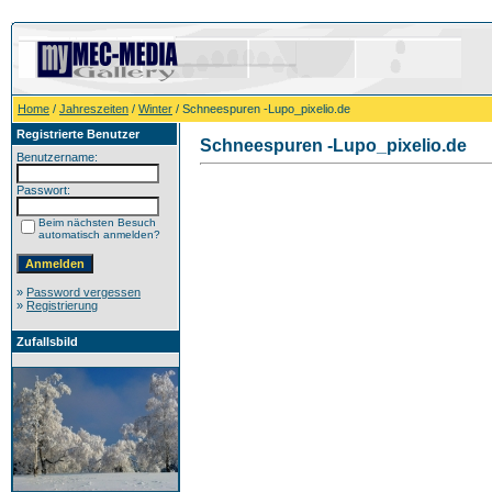
Home
/
Jahreszeiten
/
Winter
/ Schneespuren -Lupo_pixelio.de
Registrierte Benutzer
Schneespuren -Lupo_pixelio.de
Benutzername:
Passwort:
Beim nächsten Besuch
automatisch anmelden?
»
Password vergessen
»
Registrierung
Zufallsbild