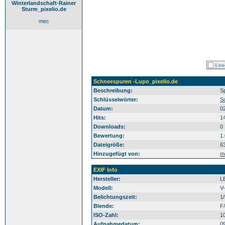
Winterlandschaft-Rainer
Sturm_pixelio.de
mec
Schneespuren -Lupo_pixelio.de
Beschreibung:
S
Schlüsselwörter:
S
Datum:
0
Hits:
1
Downloads:
0
Bewertung:
1
Dateigröße:
6
Hinzugefügt von:
m
EXIF Info
Hersteller:
L
Modell:
V
Belichtungszeit:
1
Blende:
F/
ISO-Zahl:
1
Aufnahmedatum:
0