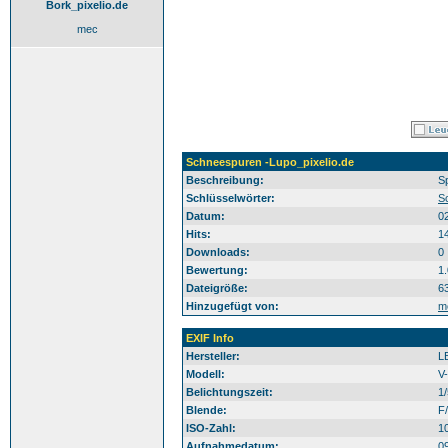
Bork_pixelio.de
mec
Schneespuren -Lupo_pixelio.de
Beschreibung:
S
Schlüsselwörter:
S
Datum:
0
Hits:
1
Downloads:
0
Bewertung:
1
Dateigröße:
6
Hinzugefügt von:
m
EXIF Info
Hersteller:
L
Modell:
V
Belichtungszeit:
1
Blende:
F/
ISO-Zahl:
1
Aufnahmedatum:
0