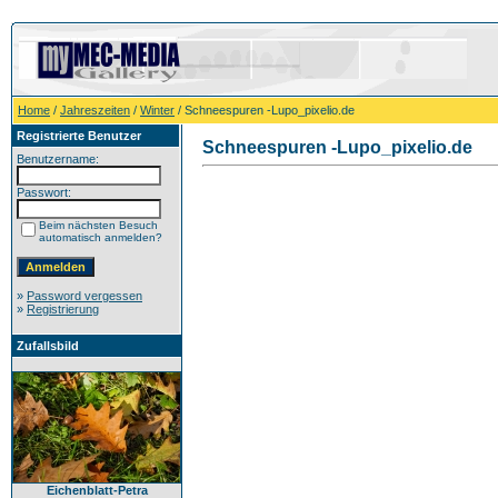
Home
/
Jahreszeiten
/
Winter
/ Schneespuren -Lupo_pixelio.de
Registrierte Benutzer
Schneespuren -Lupo_pixelio.de
Benutzername:
Passwort:
Beim nächsten Besuch
automatisch anmelden?
»
Password vergessen
»
Registrierung
Zufallsbild
Eichenblatt-Petra