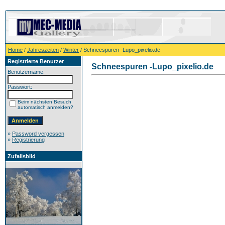
Home
/
Jahreszeiten
/
Winter
/ Schneespuren -Lupo_pixelio.de
Registrierte Benutzer
Schneespuren -Lupo_pixelio.de
Benutzername:
Passwort:
Beim nächsten Besuch
automatisch anmelden?
»
Password vergessen
»
Registrierung
Zufallsbild