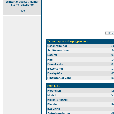
Winterlandschaft-Rainer
Sturm_pixelio.de
mec
Schneespuren -Lupo_pixelio.de
Beschreibung:
S
Schlüsselwörter:
S
Datum:
0
Hits:
1
Downloads:
0
Bewertung:
1
Dateigröße:
6
Hinzugefügt von:
m
EXIF Info
Hersteller:
L
Modell:
V
Belichtungszeit:
1
Blende:
F/
ISO-Zahl:
1
Aufnahmedatum:
0