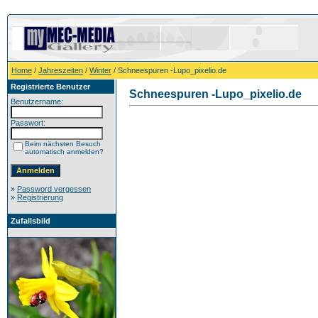
Home
/
Jahreszeiten
/
Winter
/ Schneespuren -Lupo_pixelio.de
Registrierte Benutzer
Schneespuren -Lupo_pixelio.de
Benutzername:
Passwort:
Beim nächsten Besuch
automatisch anmelden?
»
Password vergessen
»
Registrierung
Zufallsbild