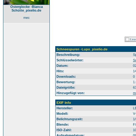
Osterglocke -Bianca
Schütte_pixelio.de
mec
Schneespuren -Lupo_pixelio.de
Beschreibung:
S
Schlüsselwörter:
S
Datum:
0
Hits:
1
Downloads:
0
Bewertung:
1
Dateigröße:
6
Hinzugefügt von:
m
EXIF Info
Hersteller:
L
Modell:
V
Belichtungszeit:
1
Blende:
F/
ISO-Zahl:
1
Aufnahmedatum:
0