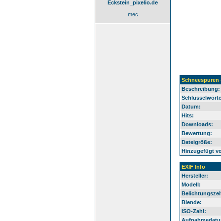
Eckstein_pixelio.de
mec
Schneespuren 
Beschreibung:
Schlüsselwörte
Datum:
Hits:
Downloads:
Bewertung:
Dateigröße:
Hinzugefügt v
EXIF Info
Hersteller:
Modell:
Belichtungszei
Blende:
ISO-Zahl:
Aufnahmedatu