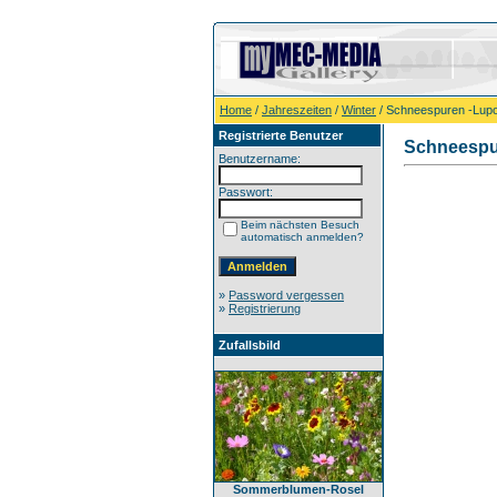
Home
/
Jahreszeiten
/
Winter
/ Schneespuren -Lupo
Registrierte Benutzer
Schneespur
Benutzername:
Passwort:
Beim nächsten Besuch
automatisch anmelden?
»
Password vergessen
»
Registrierung
Zufallsbild
Sommerblumen-Rosel