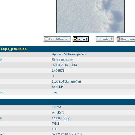
-Lupo_pixelio.de
Spuren, Schneespuren
r:
Schneespuren
02.03.2016 10:14
1496878
0
1.00 (14 Stimme(n))
63.9 KB
on:
mec
LEICA
V-LUX 1
t:
1/500 sec(s)
F/6.3
100
m:
09.02.2010 15:50:16