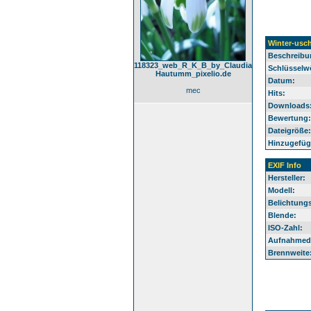
Winter-usch
Beschreibu
118323_web_R_K_B_by_Claudia
Schlüsselwö
Hautumm_pixelio.de
Datum:
mec
Hits:
Downloads
Bewertung:
Dateigröße:
Hinzugefüg
EXIF Info
Hersteller:
Modell:
Belichtungs
Blende:
ISO-Zahl:
Aufnahmed
Brennweite