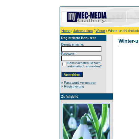
Home
/
Jahreszeiten
/
Winter
/ Winter-uschi dreiuck
Registrierte Benutzer
Winter-u
Benutzername:
Passwort:
Beim nächsten Besuch
automatisch anmelden?
»
Password vergessen
»
Registrierung
Zufallsbild