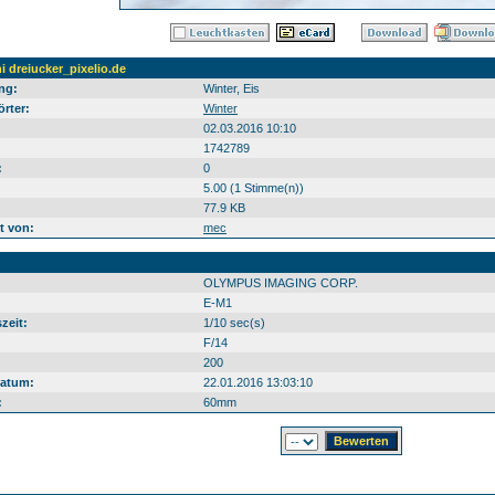
i dreiucker_pixelio.de
ng:
Winter, Eis
rter:
Winter
02.03.2016 10:10
1742789
:
0
5.00 (1 Stimme(n))
77.9 KB
t von:
mec
OLYMPUS IMAGING CORP.
E-M1
zeit:
1/10 sec(s)
F/14
200
atum:
22.01.2016 13:03:10
:
60mm