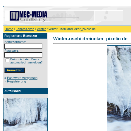
Home
/
Jahreszeiten
/
Winter
/ Winter-uschi dreiucker_pixelio.de
Registrierte Benutzer
Winter-uschi dreiucker_pixelio.de
Benutzername:
Passwort:
Beim nächsten Besuch
automatisch anmelden?
»
Password vergessen
»
Registrierung
Zufallsbild