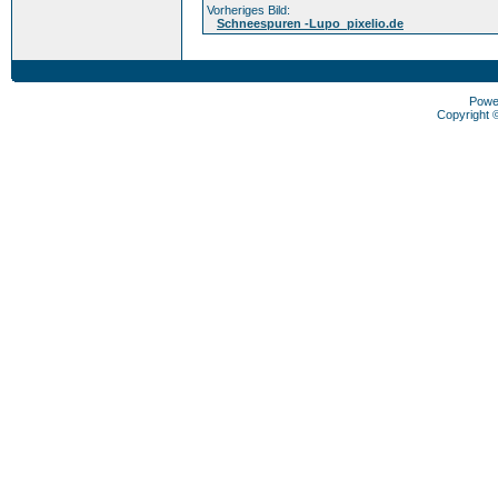
Vorheriges Bild:
Schneespuren -Lupo_pixelio.de
Powe
Copyright