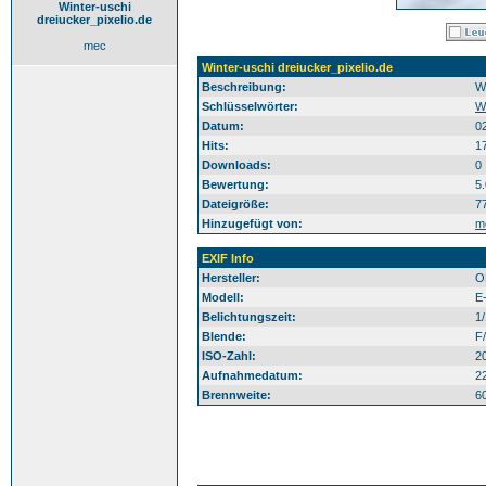
Winter-uschi
dreiucker_pixelio.de
mec
Winter-uschi dreiucker_pixelio.de
Beschreibung:
Wi
Schlüsselwörter:
W
Datum:
0
Hits:
1
Downloads:
0
Bewertung:
5
Dateigröße:
7
Hinzugefügt von:
m
EXIF Info
Hersteller:
O
Modell:
E
Belichtungszeit:
1
Blende:
F
ISO-Zahl:
2
Aufnahmedatum:
2
Brennweite:
6