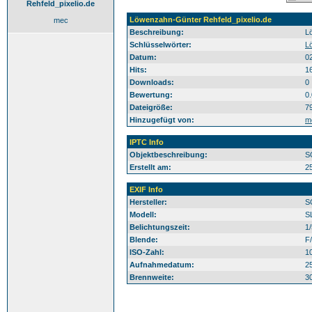
Rehfeld_pixelio.de
Löwenzahn-Günter Rehfeld_pixelio.de
mec
Beschreibung:
L
Schlüsselwörter:
L
Datum:
0
Hits:
1
Downloads:
0
Bewertung:
0
Dateigröße:
7
Hinzugefügt von:
m
IPTC Info
Objektbeschreibung:
S
Erstellt am:
2
EXIF Info
Hersteller:
S
Modell:
S
Belichtungszeit:
1
Blende:
F/
ISO-Zahl:
1
Aufnahmedatum:
2
Brennweite:
3