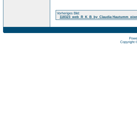
Vorheriges Bild:
118323_web_R_K_B_by_Claudia Hautumm_pixel
Powe
Copyright