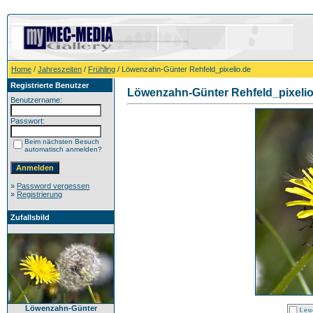
Home
/
Jahreszeiten
/
Frühling
/ Löwenzahn-Günter Rehfeld_pixelio.de
Registrierte Benutzer
Löwenzahn-Günter Rehfeld_pixelio
Benutzername:
Passwort:
Beim nächsten Besuch
automatisch anmelden?
»
Password vergessen
»
Registrierung
Zufallsbild
Löwenzahn-Günter