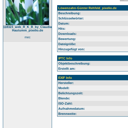
Löwenzahn-Günter Rehfeld_pixelio.de
Beschreibung:
Schlüsselwörter:
Datum:
118323_web_R_K_B_by_Claudia
Hits:
Hautumm_pixelio.de
Downloads:
mec
Bewertung:
Dateigröße:
Hinzugefügt von:
IPTC Info
Objektbeschreibung:
Erstellt am:
EXIF Info
Hersteller:
Modell:
Belichtungszeit:
Blende:
ISO-Zahl:
Aufnahmedatum:
Brennweite: