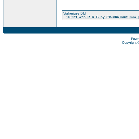
Vorheriges Bild:
118323_web_R_K_B_by_Claudia Hautumm_pi
Powe
Copyright