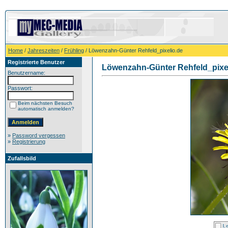
Home
/
Jahreszeiten
/
Frühling
/ Löwenzahn-Günter Rehfeld_pixelio.de
Registrierte Benutzer
Löwenzahn-Günter Rehfeld_pixe
Benutzername:
Passwort:
Beim nächsten Besuch
automatisch anmelden?
»
Password vergessen
»
Registrierung
Zufallsbild