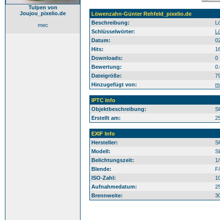
Tulpen von
Joujou_pixelio.de
Löwenzahn-Günter Rehfeld_pixelio.de
Beschreibung:
L
mec
Schlüsselwörter:
L
Datum:
0
Hits:
1
Downloads:
0
Bewertung:
0
Dateigröße:
7
Hinzugefügt von:
m
IPTC Info
Objektbeschreibung:
S
Erstellt am:
2
EXIF Info
Hersteller:
S
Modell:
S
Belichtungszeit:
1
Blende:
F/
ISO-Zahl:
1
Aufnahmedatum:
2
Brennweite:
3