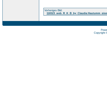
Vorheriges Bild:
118323_web_R_K_B_by_Claudia Hautumm_pixel
Powe
Copyright