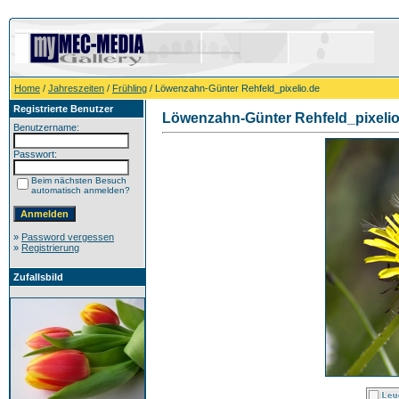
Home
/
Jahreszeiten
/
Frühling
/ Löwenzahn-Günter Rehfeld_pixelio.de
Registrierte Benutzer
Löwenzahn-Günter Rehfeld_pixelio
Benutzername:
Passwort:
Beim nächsten Besuch
automatisch anmelden?
»
Password vergessen
»
Registrierung
Zufallsbild