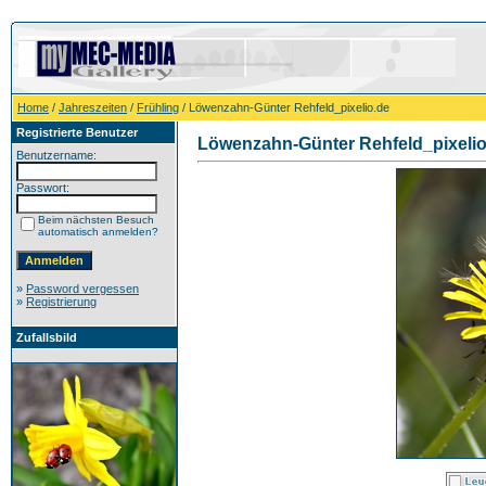
Home
/
Jahreszeiten
/
Frühling
/ Löwenzahn-Günter Rehfeld_pixelio.de
Registrierte Benutzer
Löwenzahn-Günter Rehfeld_pixelio
Benutzername:
Passwort:
Beim nächsten Besuch
automatisch anmelden?
»
Password vergessen
»
Registrierung
Zufallsbild