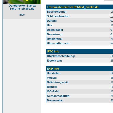
Osterglocke -Bianca
Löwenzahn-Günter Rehfeld_pixelio.de
Schütte_pixelio.de
Beschreibung:
L
mec
Schlüsselwörter:
L
Datum:
0
Hits:
1
Downloads:
0
Bewertung:
0
Dateigröße:
7
Hinzugefügt von:
m
IPTC Info
Objektbeschreibung:
S
Erstellt am:
2
EXIF Info
Hersteller:
S
Modell:
S
Belichtungszeit:
1
Blende:
F/
ISO-Zahl:
1
Aufnahmedatum:
2
Brennweite:
3