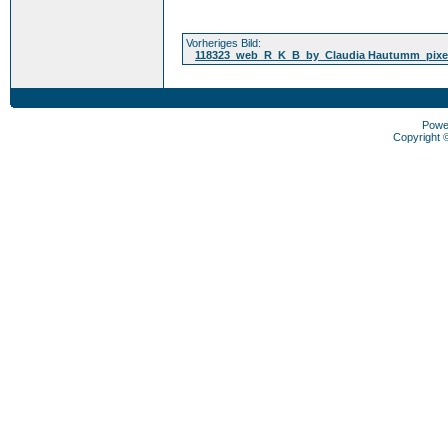
Vorheriges Bild:
118323_web_R_K_B_by_Claudia Hautumm_pixel
Powe
Copyright