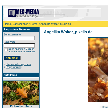
Home
/
Jahreszeiten
/
Herbst
/ Angelika Wolter_pixelio.de
Registrierte Benutzer
Angelika Wolter_pixelio.de
Benutzername:
Passwort:
Beim nächsten Besuch
automatisch anmelden?
»
Password vergessen
»
Registrierung
Zufallsbild
Eichenblatt-Petra