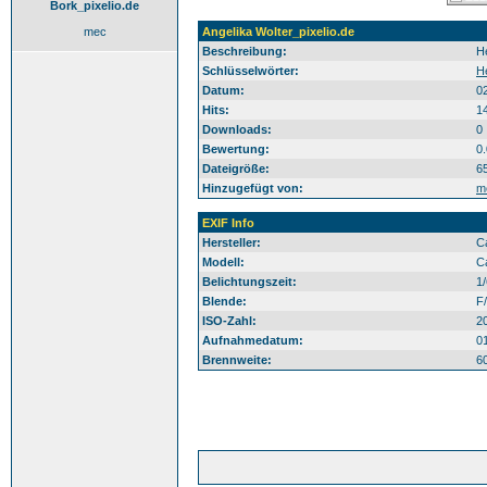
Bork_pixelio.de
mec
Angelika Wolter_pixelio.de
Beschreibung:
H
Schlüsselwörter:
H
Datum:
0
Hits:
1
Downloads:
0
Bewertung:
0
Dateigröße:
6
Hinzugefügt von:
m
EXIF Info
Hersteller:
C
Modell:
C
Belichtungszeit:
1
Blende:
F/
ISO-Zahl:
2
Aufnahmedatum:
0
Brennweite:
6