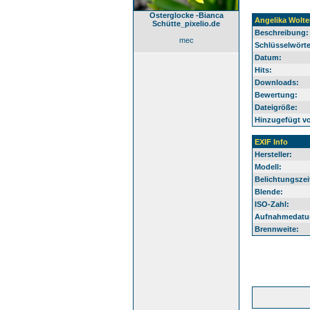
Osterglocke -Bianca
Angelika Wolte
Schütte_pixelio.de
Beschreibung:
mec
Schlüsselwörte
Datum:
Hits:
Downloads:
Bewertung:
Dateigröße:
Hinzugefügt v
EXIF Info
Hersteller:
Modell:
Belichtungszei
Blende:
ISO-Zahl:
Aufnahmedatu
Brennweite: