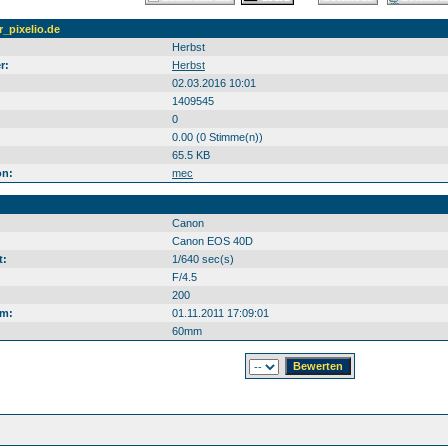
r_pixelio.de
Herbst
r:
Herbst
02.03.2016 10:01
1409545
0
0.00 (0 Stimme(n))
65.5 KB
on:
mec
Canon
Canon EOS 40D
t:
1/640 sec(s)
F/4.5
200
m:
01.11.2011 17:09:01
60mm