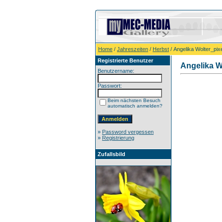
Home
/
Jahreszeiten
/
Herbst
/ Angelika Wolter_pixe
Registrierte Benutzer
Angelika W
Benutzername:
Passwort:
Beim nächsten Besuch
automatisch anmelden?
»
Password vergessen
»
Registrierung
Zufallsbild