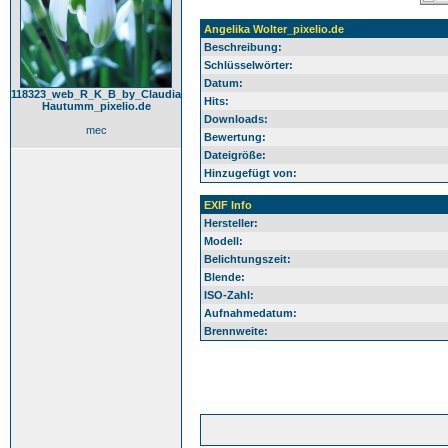
Angelika Wolter_pixelio.de
Beschreibung:
Schlüsselwörter:
Datum:
118323_web_R_K_B_by_Claudia
Hits:
Hautumm_pixelio.de
Downloads:
mec
Bewertung:
Dateigröße:
Hinzugefügt von:
EXIF Info
Hersteller:
Modell:
Belichtungszeit:
Blende:
ISO-Zahl:
Aufnahmedatum:
Brennweite: