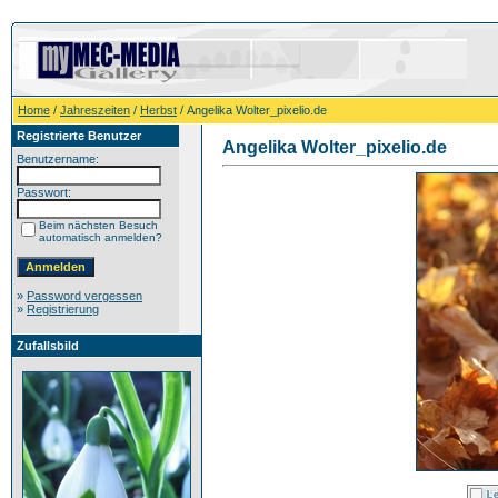
Home
/
Jahreszeiten
/
Herbst
/ Angelika Wolter_pixelio.de
Registrierte Benutzer
Angelika Wolter_pixelio.de
Benutzername:
Passwort:
Beim nächsten Besuch
automatisch anmelden?
»
Password vergessen
»
Registrierung
Zufallsbild