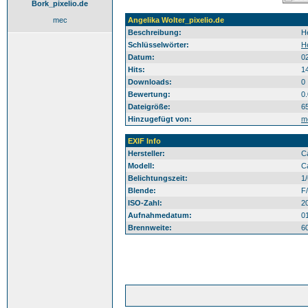
Bork_pixelio.de
mec
Angelika Wolter_pixelio.de
Beschreibung:
H
Schlüsselwörter:
H
Datum:
0
Hits:
1
Downloads:
0
Bewertung:
0
Dateigröße:
6
Hinzugefügt von:
m
EXIF Info
Hersteller:
C
Modell:
C
Belichtungszeit:
1
Blende:
F/
ISO-Zahl:
2
Aufnahmedatum:
0
Brennweite:
6