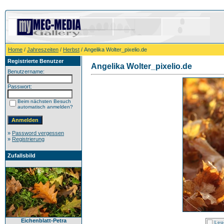
Home
/
Jahreszeiten
/
Herbst
/ Angelika Wolter_pixelio.de
Registrierte Benutzer
Angelika Wolter_pixelio.de
Benutzername:
Passwort:
Beim nächsten Besuch
automatisch anmelden?
»
Password vergessen
»
Registrierung
Zufallsbild
Eichenblatt-Petra