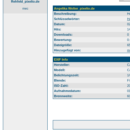
Rehfeld_pixelio.de
mec
Angelika Wolter_pixelio.de
Beschreibung:
H
Schlüsselwörter:
H
Datum:
0
Hits:
1
Downloads:
0
Bewertung:
0
Dateigröße:
6
Hinzugefügt von:
m
EXIF Info
Hersteller:
C
Modell:
C
Belichtungszeit:
1
Blende:
F/
ISO-Zahl:
2
Aufnahmedatum:
0
Brennweite:
6