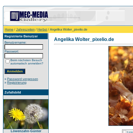
Home
/
Jahreszeiten
/
Herbst
/ Angelika Wolter_pixelio.de
Registrierte Benutzer
Angelika Wolter_pixelio.de
Benutzername:
Passwort:
Beim nächsten Besuch
automatisch anmelden?
»
Password vergessen
»
Registrierung
Zufallsbild
Löwenzahn-Günter