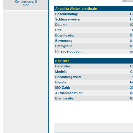
Kommentare: 0
mec
Angelika Wolter_pixelio.de
Beschreibung:
H
Schlüsselwörter:
H
Datum:
0
Hits:
1
Downloads:
0
Bewertung:
0
Dateigröße:
6
Hinzugefügt von:
m
EXIF Info
Hersteller:
C
Modell:
C
Belichtungszeit:
1
Blende:
F/
ISO-Zahl:
2
Aufnahmedatum:
0
Brennweite:
6