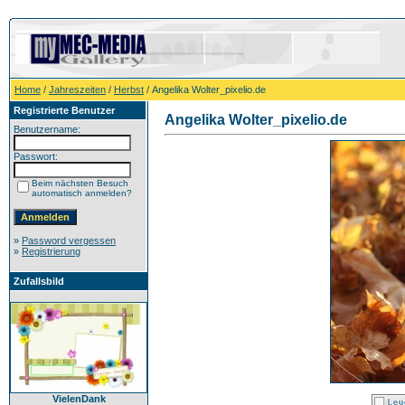
Home
/
Jahreszeiten
/
Herbst
/ Angelika Wolter_pixelio.de
Registrierte Benutzer
Angelika Wolter_pixelio.de
Benutzername:
Passwort:
Beim nächsten Besuch
automatisch anmelden?
»
Password vergessen
»
Registrierung
Zufallsbild
VielenDank