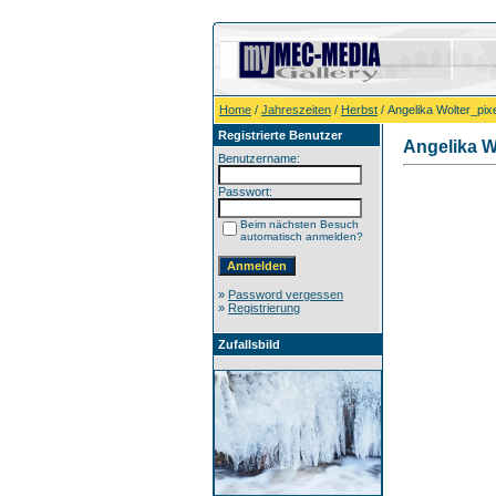
Home
/
Jahreszeiten
/
Herbst
/ Angelika Wolter_pixe
Registrierte Benutzer
Angelika W
Benutzername:
Passwort:
Beim nächsten Besuch
automatisch anmelden?
»
Password vergessen
»
Registrierung
Zufallsbild