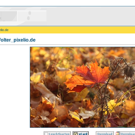
lio.de
olter_pixelio.de