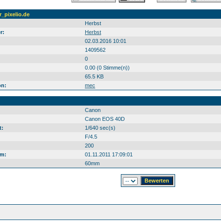
r_pixelio.de
Herbst
r:
Herbst
02.03.2016 10:01
1409562
0
0.00 (0 Stimme(n))
65.5 KB
on:
mec
Canon
Canon EOS 40D
t:
1/640 sec(s)
F/4.5
200
m:
01.11.2011 17:09:01
60mm