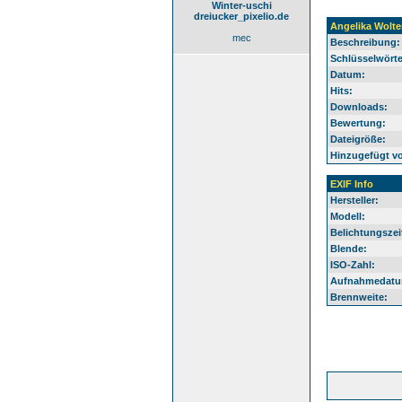
Winter-uschi
dreiucker_pixelio.de
Angelika Wolte
mec
Beschreibung:
Schlüsselwörte
Datum:
Hits:
Downloads:
Bewertung:
Dateigröße:
Hinzugefügt v
EXIF Info
Hersteller:
Modell:
Belichtungszei
Blende:
ISO-Zahl:
Aufnahmedatu
Brennweite: