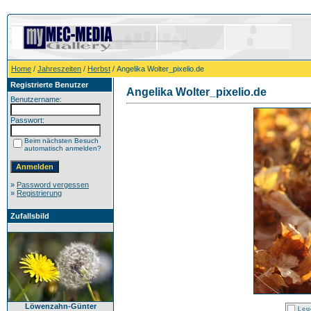
Home
/
Jahreszeiten
/
Herbst
/ Angelika Wolter_pixelio.de
Registrierte Benutzer
Angelika Wolter_pixelio.de
Benutzername:
Passwort:
Beim nächsten Besuch
automatisch anmelden?
»
Password vergessen
»
Registrierung
Zufallsbild
Löwenzahn-Günter