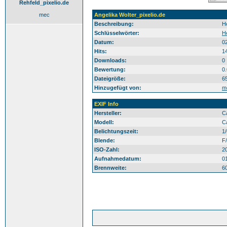
Rehfeld_pixelio.de
mec
Angelika Wolter_pixelio.de
Beschreibung:
H
Schlüsselwörter:
H
Datum:
0
Hits:
1
Downloads:
0
Bewertung:
0
Dateigröße:
6
Hinzugefügt von:
m
EXIF Info
Hersteller:
C
Modell:
C
Belichtungszeit:
1
Blende:
F/
ISO-Zahl:
2
Aufnahmedatum:
0
Brennweite:
6