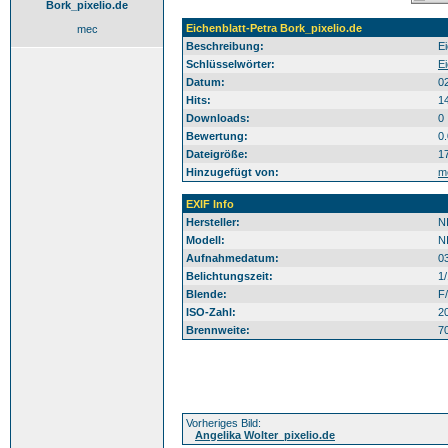
Bork_pixelio.de
Eichenblatt-Petra Bork_pixelio.de
mec
Beschreibung:
Ei
Schlüsselwörter:
Ei
Datum:
0
Hits:
1
Downloads:
0
Bewertung:
0
Dateigröße:
1
Hinzugefügt von:
m
EXIF Info
Hersteller:
N
Modell:
N
Aufnahmedatum:
0
Belichtungszeit:
1
Blende:
F/
ISO-Zahl:
2
Brennweite:
7
Vorheriges Bild:
Angelika Wolter_pixelio.de