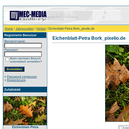
Home
/
Jahreszeiten
/
Herbst
/ Eichenblatt-Petra Bork_pixelio.de
Registrierte Benutzer
Eichenblatt-Petra Bork_pixelio.de
Benutzername:
Passwort:
Beim nächsten Besuch
automatisch anmelden?
»
Password vergessen
»
Registrierung
Zufallsbild
Eichenblatt-Petra