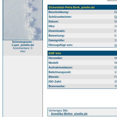
Eichenblatt-Petra Bork_pixelio.de
Beschreibung:
Ei
Schlüsselwörter:
Ei
Datum:
0
Hits:
1
Downloads:
0
Bewertung:
0
Dateigröße:
1
Schneespuren -
Lupo_pixelio.de
Hinzugefügt von:
m
Kommentare: 0
mec
EXIF Info
Hersteller:
N
Modell:
N
Aufnahmedatum:
0
Belichtungszeit:
1
Blende:
F/
ISO-Zahl:
2
Brennweite:
7
Vorheriges Bild:
Angelika Wolter_pixelio.de