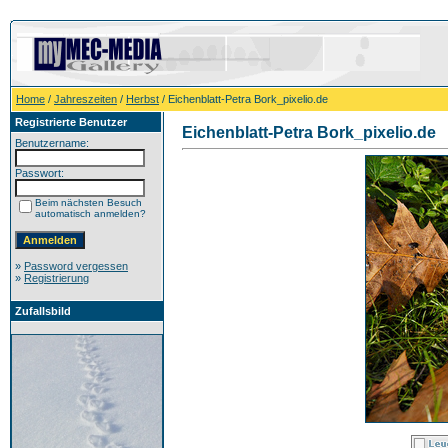
Home
/
Jahreszeiten
/
Herbst
/ Eichenblatt-Petra Bork_pixelio.de
Registrierte Benutzer
Eichenblatt-Petra Bork_pixelio.de
Benutzername:
Passwort:
Beim nächsten Besuch
automatisch anmelden?
»
Password vergessen
»
Registrierung
Zufallsbild