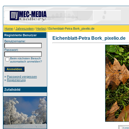
Home
/
Jahreszeiten
/
Herbst
/ Eichenblatt-Petra Bork_pixelio.de
Registrierte Benutzer
Eichenblatt-Petra Bork_pixelio.de
Benutzername:
Passwort:
Beim nächsten Besuch
automatisch anmelden?
»
Password vergessen
»
Registrierung
Zufallsbild