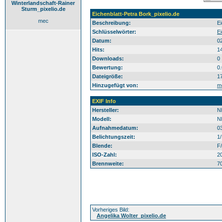
Winterlandschaft-Rainer
Sturm_pixelio.de
Eichenblatt-Petra Bork_pixelio.de
mec
Beschreibung:
Ei
Schlüsselwörter:
Ei
Datum:
0
Hits:
1
Downloads:
0
Bewertung:
0
Dateigröße:
1
Hinzugefügt von:
m
EXIF Info
Hersteller:
N
Modell:
N
Aufnahmedatum:
0
Belichtungszeit:
1
Blende:
F/
ISO-Zahl:
2
Brennweite:
7
Vorheriges Bild:
Angelika Wolter_pixelio.de