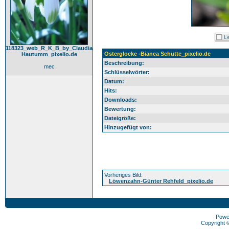
118323_web_R_K_B_by_Claudia
Osterglocke -Bianca Schütte_pixelio.de
Hautumm_pixelio.de
Beschreibung:
mec
Schlüsselwörter:
Datum:
Hits:
Downloads:
Bewertung:
Dateigröße:
Hinzugefügt von:
Vorheriges Bild:
Löwenzahn-Günter Rehfeld_pixelio.de
Powe
Copyright