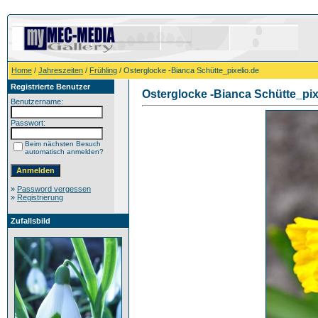
Home
/
Jahreszeiten
/
Frühling
/ Osterglocke -Bianca Schütte_pixelio.de
Registrierte Benutzer
Osterglocke -Bianca Schütte_pix
Benutzername:
Passwort:
Beim nächsten Besuch
automatisch anmelden?
»
Password vergessen
»
Registrierung
Zufallsbild