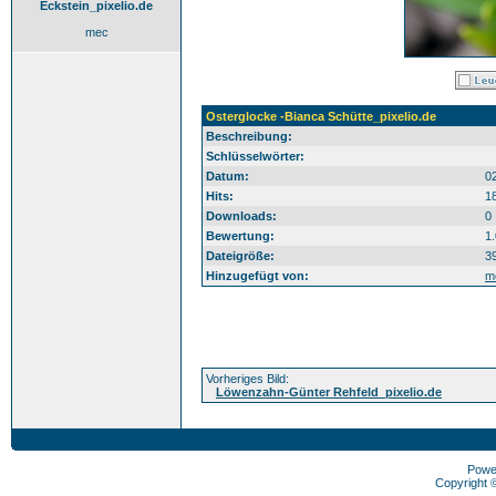
Eckstein_pixelio.de
mec
Osterglocke -Bianca Schütte_pixelio.de
Beschreibung:
Schlüsselwörter:
Datum:
0
Hits:
1
Downloads:
0
Bewertung:
1
Dateigröße:
3
Hinzugefügt von:
m
Vorheriges Bild:
Löwenzahn-Günter Rehfeld_pixelio.de
Powe
Copyright