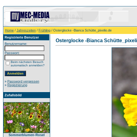
Home
/
Jahreszeiten
/
Frühling
/ Osterglocke -Bianca Schütte_pixelio.de
Registrierte Benutzer
Osterglocke -Bianca Schütte_pixel
Benutzername:
Passwort:
Beim nächsten Besuch
automatisch anmelden?
»
Password vergessen
»
Registrierung
Zufallsbild
Sommerblumen-Rosel