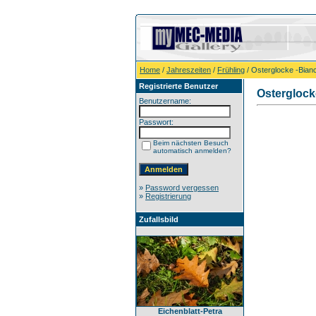
Home
/
Jahreszeiten
/
Frühling
/ Osterglocke -Bianc
Registrierte Benutzer
Osterglock
Benutzername:
Passwort:
Beim nächsten Besuch
automatisch anmelden?
»
Password vergessen
»
Registrierung
Zufallsbild
Eichenblatt-Petra