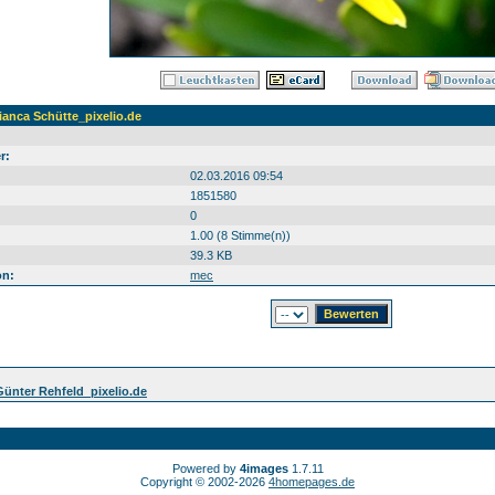
ianca Schütte_pixelio.de
r:
02.03.2016 09:54
1851580
0
1.00 (8 Stimme(n))
39.3 KB
on:
mec
nter Rehfeld_pixelio.de
Powered by
4images
1.7.11
Copyright © 2002-2026
4homepages.de