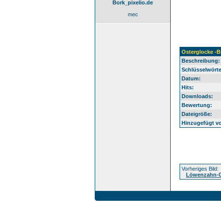
Bork_pixelio.de
mec
Osterglocke -B
Beschreibung:
Schlüsselwörte
Datum:
Hits:
Downloads:
Bewertung:
Dateigröße:
Hinzugefügt v
Vorheriges Bild:
Löwenzahn-Gü