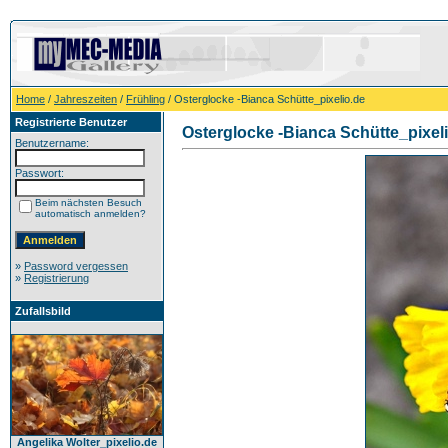
Home
/
Jahreszeiten
/
Frühling
/ Osterglocke -Bianca Schütte_pixelio.de
Registrierte Benutzer
Osterglocke -Bianca Schütte_pixel
Benutzername:
Passwort:
Beim nächsten Besuch
automatisch anmelden?
»
Password vergessen
»
Registrierung
Zufallsbild
Angelika Wolter_pixelio.de