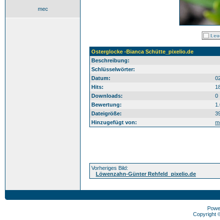
mec
Osterglocke -Bianca Schütte_pixelio.de
Beschreibung:
Schlüsselwörter:
Datum:
0
Hits:
1
Downloads:
0
Bewertung:
1
Dateigröße:
3
Hinzugefügt von:
m
Vorheriges Bild:
Löwenzahn-Günter Rehfeld_pixelio.de
Powe
Copyright