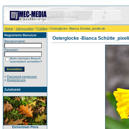
Home
/
Jahreszeiten
/
Frühling
/ Osterglocke -Bianca Schütte_pixelio.de
Registrierte Benutzer
Osterglocke -Bianca Schütte_pixel
Benutzername:
Passwort:
Beim nächsten Besuch
automatisch anmelden?
»
Password vergessen
»
Registrierung
Zufallsbild
Eichenblatt-Petra