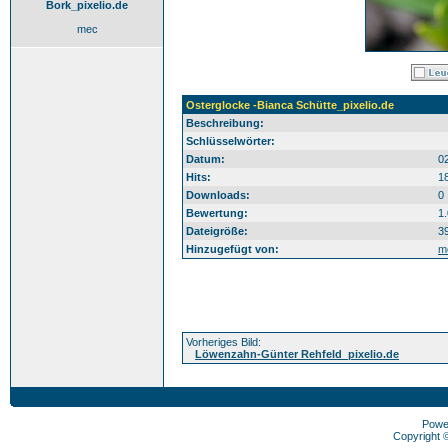
Bork_pixelio.de
mec
Osterglocke -Bianca Schütte_pixelio.de
Beschreibung:
Schlüsselwörter:
Datum:
0
Hits:
1
Downloads:
0
Bewertung:
1
Dateigröße:
3
Hinzugefügt von:
m
Vorheriges Bild:
Löwenzahn-Günter Rehfeld_pixelio.de
Powe
Copyright