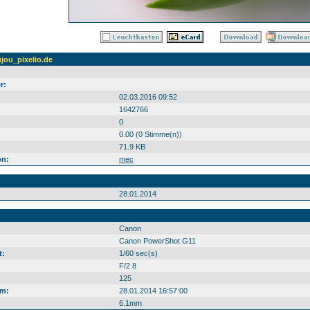
jou_pixelio.de
r:
02.03.2016 09:52
1642766
0
0.00 (0 Stimme(n))
71.9 KB
on:
mec
28.01.2014
Canon
Canon PowerShot G11
t:
1/60 sec(s)
F/2.8
125
m:
28.01.2014 16:57:00
6.1mm