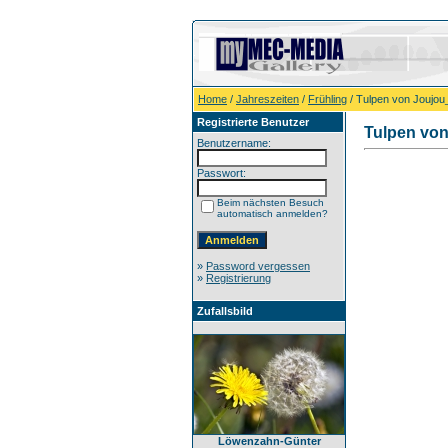
Home
/
Jahreszeiten
/
Frühling
/ Tulpen von Joujou_
Registrierte Benutzer
Tulpen von
Benutzername:
Passwort:
Beim nächsten Besuch
automatisch anmelden?
»
Password vergessen
»
Registrierung
Zufallsbild
Löwenzahn-Günter