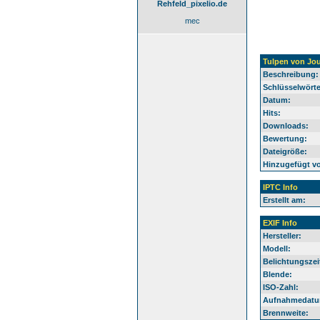
Rehfeld_pixelio.de
mec
Tulpen von Jou
Beschreibung:
Schlüsselwörte
Datum:
Hits:
Downloads:
Bewertung:
Dateigröße:
Hinzugefügt v
IPTC Info
Erstellt am:
EXIF Info
Hersteller:
Modell:
Belichtungszei
Blende:
ISO-Zahl:
Aufnahmedatu
Brennweite: