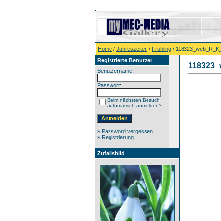
Home
/
Jahreszeiten
/
Frühling
/ 118323_web_R_K_
Registrierte Benutzer
118323_
Benutzername:
Passwort:
Beim nächsten Besuch
automatisch anmelden?
»
Password vergessen
»
Registrierung
Zufallsbild