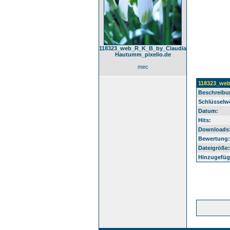
118323_web_R_K_B_by_Claudia
Hautumm_pixelio.de
mec
118323_web
Beschreibu
Schlüsselwö
Datum:
Hits:
Downloads
Bewertung:
Dateigröße:
Hinzugefüg