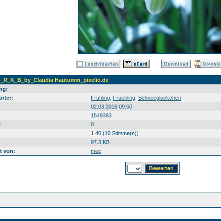
_R_K_B_by_Claudia Hautumm_pixelio.de
ng:
rter:
Frühling
,
Fruehling
,
Schneeglöckchen
02.03.2016 09:50
1549383
:
0
1.40 (10 Stimme(n))
97.3 KB
t von:
mec